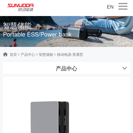
EN
首页
智慧储能
Portable ESS/Power bank
关于公司
产品中心
首页
产品中心
智慧储能
移动电源-普通型
>
>
>
智能出行
产品中心
智能硬件
智慧储能
公司新闻
联系我们
加入我们