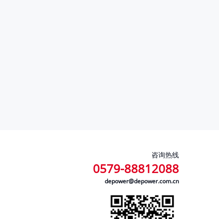
咨询热线
0579-88812088
depower@depower.com.cn