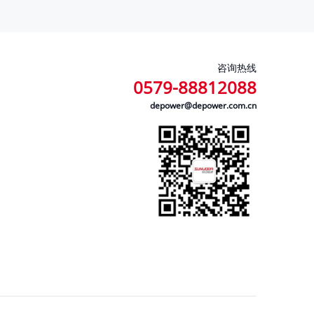
咨询热线
0579-88812088
depower@depower.com.cn