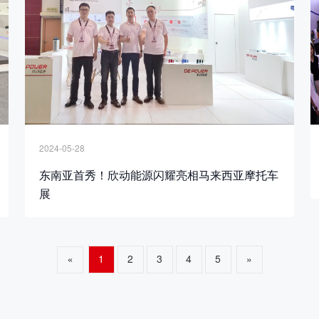
2024-05-28
东南亚首秀！欣动能源闪耀亮相马来西亚摩托车
展
1
2
3
4
5
»
«