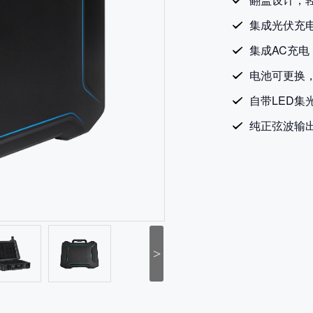
集成光伏充
集成AC充
电池可更换
自带LED集
纯正弦波输
>