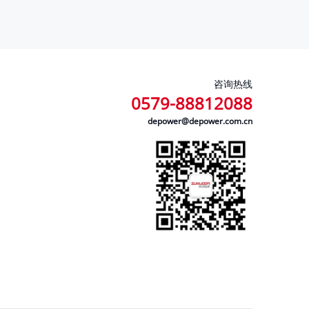
咨询热线
0579-88812088
depower@depower.com.cn